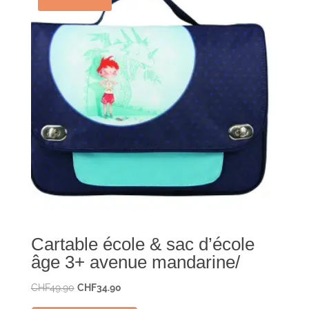
Cartable école & sac d’école
âge 3+ avenue mandarine/
Le
Le
CHF
49.90
CHF
34.90
prix
prix
Ce