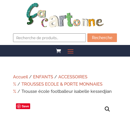
Recherche
pour :
Recherche
Accueil
/
ENFANTS
/
ACCESSOIRES
%
/
TROUSSES ECOLE & PORTE MONNAIES
%
/ Trousse école footballeur isabelle kessedjian
Save