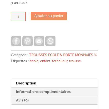
3 en stock
quantité
Ajouter au panier
de
Trousse
école
footballeur
F
P
E
W
a
i
m
h
isabelle
c
n
a
a
e
t
i
t
kessedjian
b
e
l
s
Catégorie :
TROUSSES ECOLE & PORTE MONNAIES %
o
r
A
Étiquettes :
école
,
enfant
,
fotballeur
,
trousse
o
e
p
k
s
p
t
Description
Informations complémentaires
Avis (0)