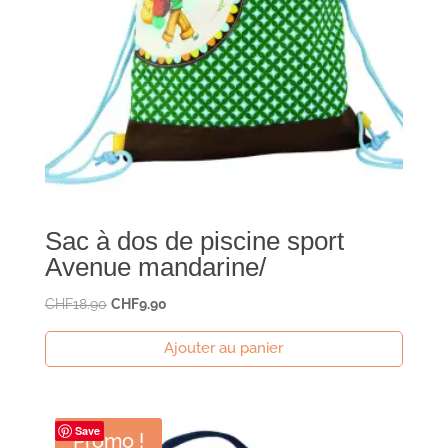
Sac à dos de piscine sport
Avenue mandarine/
Le
Le
CHF
18.90
CHF
9.90
prix
prix
Ajouter au panier
initial
actuel
était :
est :
CHF18.90.
CHF9.90.
Save
Promo !