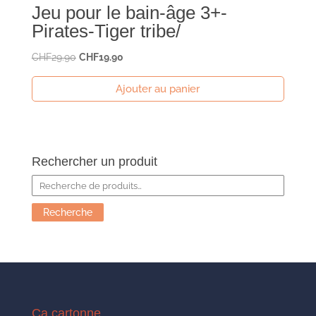
Jeu pour le bain-âge 3+-
Pirates-Tiger tribe/
Le
Le
CHF
29.90
CHF
19.90
prix
prix
Ajouter au panier
initial
actuel
était :
est :
CHF29.90.
CHF19.90.
Rechercher un produit
Recherche
pour :
Recherche
Ca cartonne