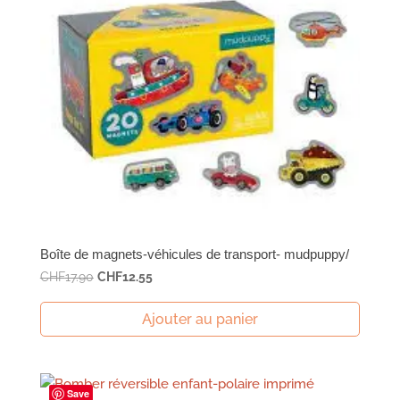
Boîte de magnets-véhicules de transport- mudpuppy/
Le
Le
CHF
17.90
CHF
12.55
prix
prix
initial
actuel
Ajouter au panier
était :
est :
CHF17.90.
CHF12.55.
Save