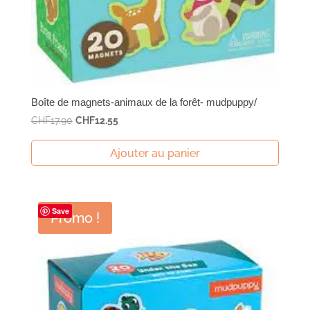
Boîte de magnets-animaux de la forêt- mudpuppy/
Le
Le
CHF
17.90
CHF
12.55
prix
prix
initial
actuel
Ajouter au panier
était :
est :
CHF17.90.
CHF12.55.
Save
Promo !