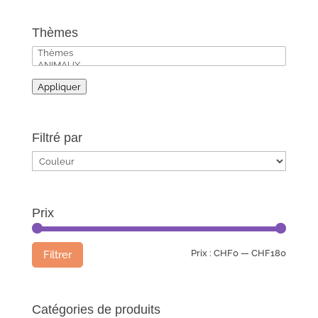
Thèmes
Appliquer
Filtré par
Prix
Prix
Prix
Prix :
CHF0
—
CHF180
Filtrer
min
max
Catégories de produits