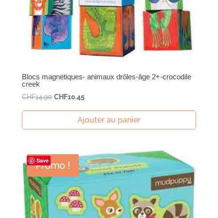
Blocs magnétiques- animaux drôles-âge 2+-crocodile
creek
Le
Le
CHF
14.90
CHF
10.45
prix
prix
initial
actuel
Ajouter au panier
était :
est :
CHF14.90.
CHF10.45.
Save
Promo !