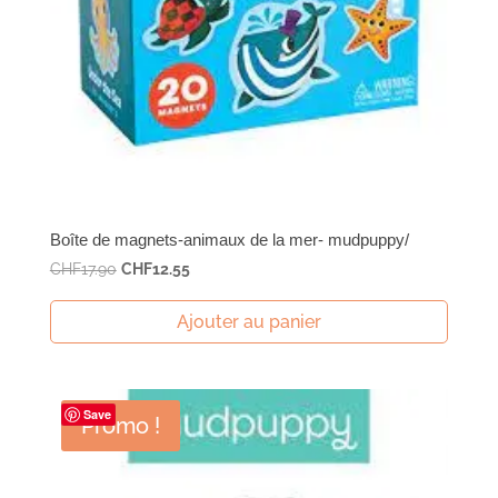
Boîte de magnets-animaux de la mer- mudpuppy/
Le
Le
CHF
17.90
CHF
12.55
prix
prix
initial
actuel
Ajouter au panier
était :
est :
CHF17.90.
CHF12.55.
Save
Promo !