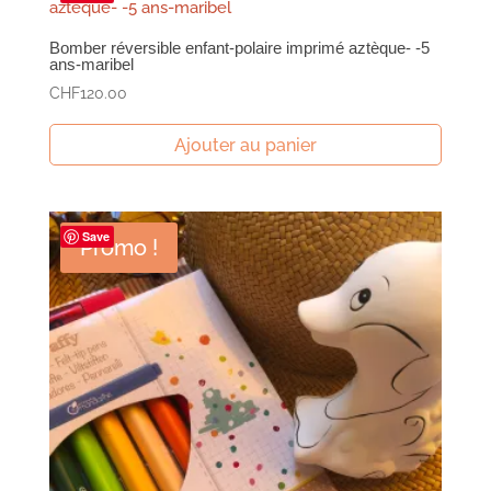
Bomber réversible enfant-polaire imprimé aztèque- -5
ans-maribel
CHF
120.00
Ajouter au panier
Save
Promo !