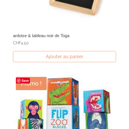
ardoise & tableau noir de Toga
CHF
4.50
Ajouter au panier
Save
Promo !