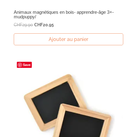
Animaux magnétiques en bois- apprendre-âge 3+-
mudpuppy/
Le
Le
CHF
29.90
CHF
20.95
prix
prix
initial
actuel
Ajouter au panier
était :
est :
CHF29.90.
CHF20.95.
Save