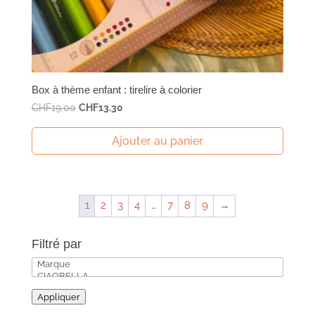
Box à thème enfant : tirelire à colorier
Le
Le
CHF
19.00
CHF
13.30
prix
prix
initial
actuel
Ajouter au panier
était :
est :
CHF19.00.
CHF13.30.
1
2
3
4
…
7
8
9
→
Filtré par
Appliquer