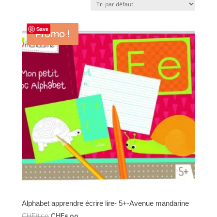
Save
Promo !
Alphabet apprendre écrire lire- 5+-Avenue mandarine
Le
Le
CHF
8.50
CHF
5.00