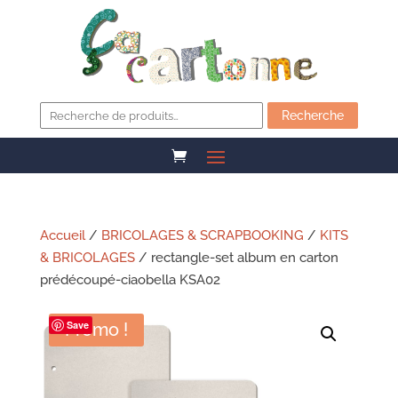
Recherche
pour :
Recherche
Accueil
/
BRICOLAGES & SCRAPBOOKING
/
KITS
& BRICOLAGES
/ rectangle-set album en carton
prédécoupé-ciaobella KSA02
Save
Promo !