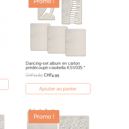
Promo !
Dancing-set album en carton
prédécoupé-ciaobella KSV035 *
Le
Le
CHF
11.85
CHF
4.95
prix
prix
initial
actuel
Ajouter au panier
était :
est :
CHF11.85.
CHF4.95.
Promo !