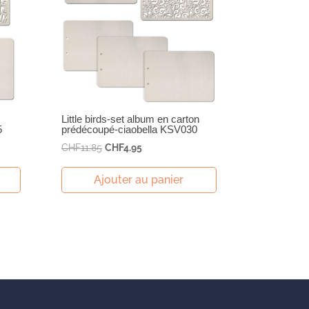
Little birds-set album en carton
5
prédécoupé-ciaobella KSV030
Le
Le
CHF
11.85
CHF
4.95
prix
prix
initial
actuel
Ajouter au panier
était :
est :
CHF11.85.
CHF4.95.