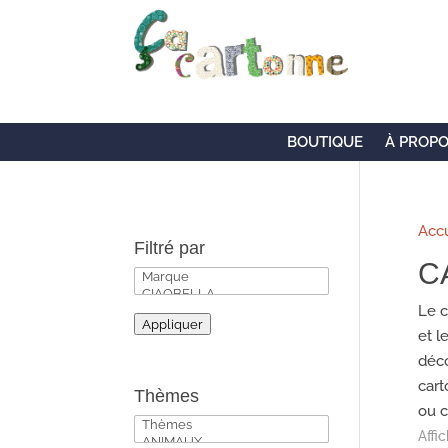
BOUTIQUE
À PROP
Accu
Filtré par
C
Le c
Appliquer
et l
déco
cart
Thèmes
ou c
Affi