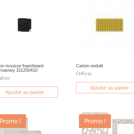
ton mousse foamboard
Carton ondulé
rrowney 311250410
CHF
2.10
18.00
Ajouter au panier
Ajouter au panier
Promo !
Promo !