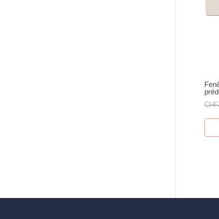
Fenê
préd
CHF