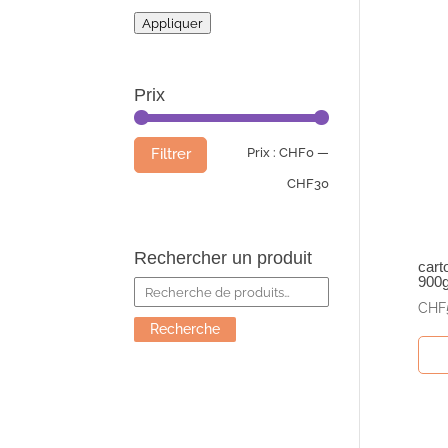
Appliquer
Prix
Prix
Prix
Prix :
CHF0
—
Filtrer
min
max
CHF30
Rechercher un produit
cart
900g
Recherche
CHF
pour :
Recherche