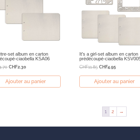
tre-set album en carton
It’s a girl-set album en carton
écoupé-ciaobella KSA06
prédécoupé-ciaobella KSV00
Le
Le
Le
Le
4.70
CHF
2.30
CHF
11.85
CHF
4.95
prix
prix
prix
prix
initial
actuel
initial
actuel
Ajouter au panier
Ajouter au panier
était :
est :
était :
est :
CHF4.70.
CHF2.30.
CHF11.85.
CHF4.95.
1
2
→