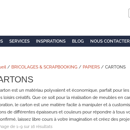
OS
SERVICES
INSPIRATIONS
BLOG
NOUS CONTACTER
eil
/
BRICOLAGES & SCRAPBOOKING
/
PAPIERS
/ CARTONS
ARTONS
arton est un matériau polyvalent et économique, parfait pour les 
es loisirs créatifs. Que ce soit pour la réalisation de meubles en 
ration, le carton est une matière facile à manipuler et à custom
ons de différentes épaisseurs et couleurs pour répondre à tous v
onfirmé, laissez libre cours à votre imagination et créez des proj
chage de 1–9 sur 16 résultats