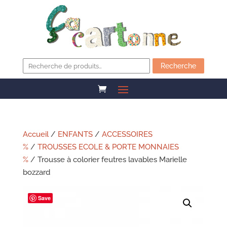
Recherche
pour :
Recherche
Accueil
/
ENFANTS
/
ACCESSOIRES
%
/
TROUSSES ECOLE & PORTE MONNAIES
%
/ Trousse à colorier feutres lavables Marielle
bozzard
Save