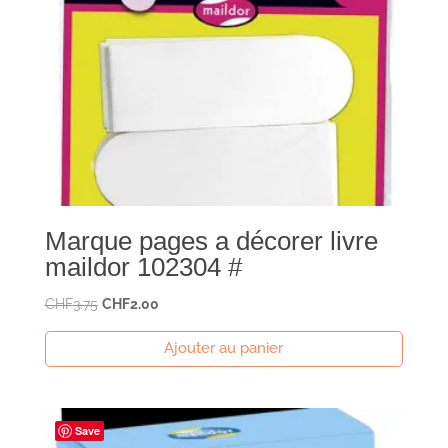
Marque pages a décorer livre
maildor 102304 #
Le
Le
CHF
3.75
CHF
2.00
prix
prix
Ajouter au panier
initial
actuel
était :
est :
CHF3.75.
CHF2.00.
Save