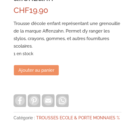
CHF
19.90
Trousse d’école enfant représentant une grenouille
de la marque Affenzahn. Permet d’y ranger les
stylos, crayons, gommes, et autres fournitures
scolaires.
1 en stock
quantité
Ajouter au panier
de
Trousse
d'école
F
P
E
W
grenouille
a
i
m
h
affenzahn
c
n
a
a
e
t
i
t
b
e
l
s
Catégorie :
TROUSSES ECOLE & PORTE MONNAIES %
o
r
A
o
e
p
k
s
p