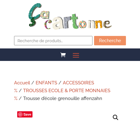
Recherche
pour :
Recherche
Accueil
/
ENFANTS
/
ACCESSOIRES
%
/
TROUSSES ECOLE & PORTE MONNAIES
%
/ Trousse d’école grenouille affenzahn
Save