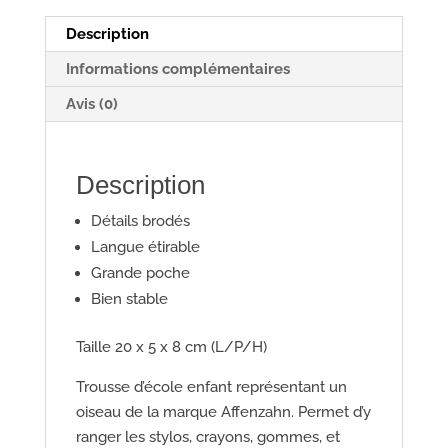
t
Description
Informations complémentaires
Avis (0)
Description
Détails brodés
Langue étirable
Grande poche
Bien stable
Taille 20 x 5 x 8 cm
(L/P/H)
Trousse d’école enfant représentant un
oiseau de la marque Affenzahn. Permet d’y
ranger les stylos, crayons, gommes, et