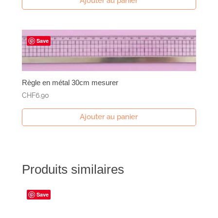
Ajouter au panier
initial
actuel
était :
est :
CHF59.00.
CHF39.00.
Save
Règle en métal 30cm mesurer
CHF
6.90
Ajouter au panier
Produits similaires
Save