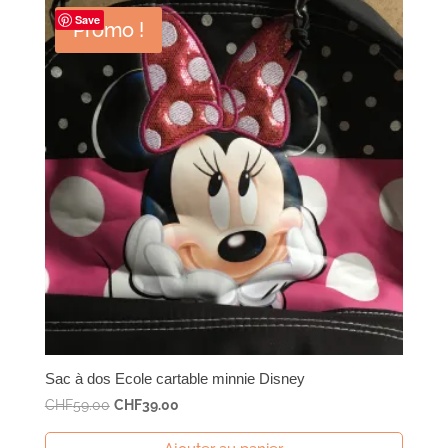
Save
Promo !
Sac à dos Ecole cartable minnie Disney
Le
Le
CHF
59.00
CHF
39.00
prix
prix