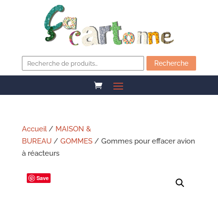
Recherche
pour :
Recherche
Accueil
/
MAISON &
BUREAU
/
GOMMES
/ Gommes pour effacer avion
à réacteurs
Save