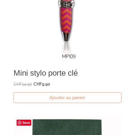
Mini stylo porte clé
Le
Le
CHF
14.90
CHF
9.90
prix
prix
Ajouter au panier
initial
actuel
était :
est :
CHF14.90.
CHF9.90.
Save