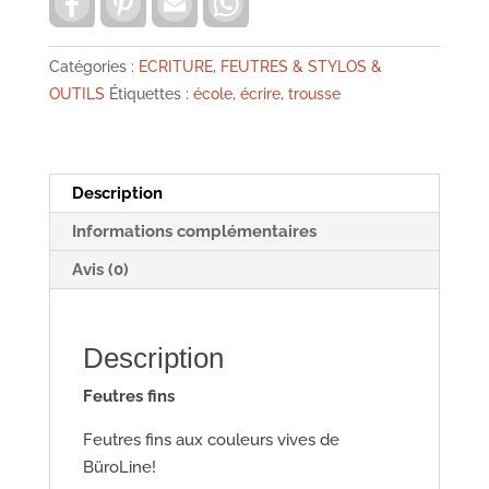
a
i
m
h
écriture
c
n
a
a
e
t
i
t
&
b
e
l
s
Catégories :
ECRITURE
,
FEUTRES & STYLOS &
coloriage
o
r
A
OUTILS
Étiquettes :
école
,
écrire
,
trousse
o
e
p
k
s
p
t
Description
Informations complémentaires
Avis (0)
Description
Feutres fins
Feutres fins aux couleurs vives de
BüroLine!