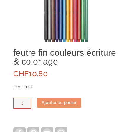
feutre fin couleurs écriture
& coloriage
CHF
10.80
2 en stock
quantité
Ajouter au panier
de
feutre
fin
couleurs
F
P
E
W