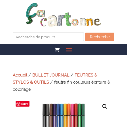
Recherche
pour :
Recherche
Accueil
/
BULLET JOURNAL
/
FEUTRES &
STYLOS & OUTILS
/ feutre fin couleurs écriture &
coloriage
Save