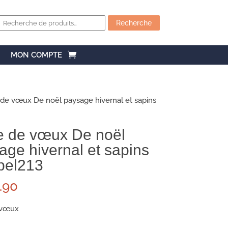
Recherche
pour :
Recherche
MON COMPTE
de vœux De noël paysage hivernal et sapins
e de vœux De noël
age hivernal et sapins
bel213
.90
 vœux