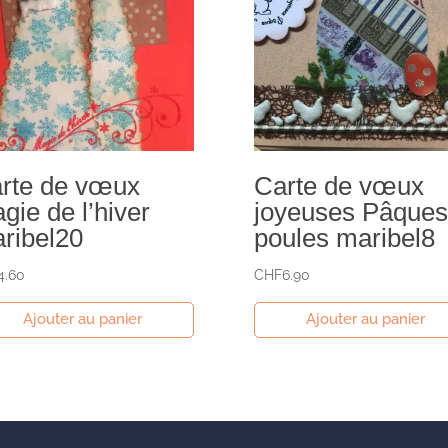
rte de vœux
Carte de vœux
gie de l’hiver
joyeuses Pâques
ribel20
poules maribel8
4.60
CHF
6.90
Ajouter au panier
Ajouter au panier