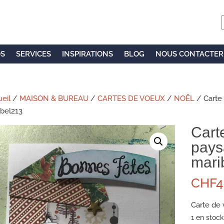
OS
SERVICES
INSPIRATIONS
BLOG
NOUS CONTACTER
eil
/
MAISON & BUREAU
/
CARTES DE VOEUX
/
NOËL
/ Carte 
bel213
Cart
pays
mari
CHF
4
Carte de
1 en stock