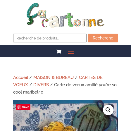
Recherche
pour :
Recherche
Accueil
/
MAISON & BUREAU
/
CARTES DE
VOEUX
/
DIVERS
/ Carte de vœux amitié you’re so
cool maribel40
Save