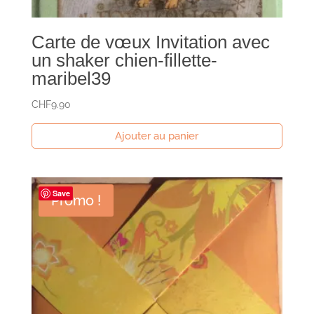
Carte de vœux Invitation avec
un shaker chien-fillette-
maribel39
CHF
9.90
Ajouter au panier
Save
Promo !