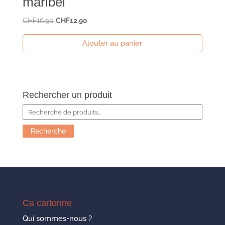
maribel
Le
Le
CHF
16.90
CHF
12.90
prix
prix
Ajouter au panier
initial
actuel
était :
est :
CHF16.90.
CHF12.90.
Rechercher un produit
Recherche
pour :
Recherche
Ca cartonne
Qui sommes-nous ?