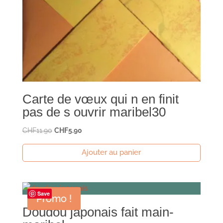
Carte de vœux qui n en finit
pas de s ouvrir maribel30
Le
Le
CHF
11.90
CHF
5.90
prix
prix
Ajouter au panier
initial
actuel
était :
est :
CHF11.90.
CHF5.90.
Save
Promo !
Doudou japonais fait main-