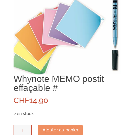
Whynote MEMO postit
effaçable #
CHF
14.90
2 en stock
quantité
Ajouter au panier