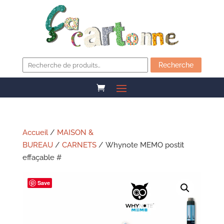
Recherche
pour :
Recherche
Accueil
/
MAISON &
BUREAU
/
CARNETS
/ Whynote MEMO postit
effaçable #
Save