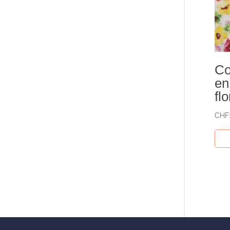
Co
en
fl
CHF