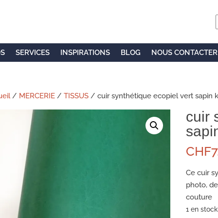
OS
SERVICES
INSPIRATIONS
BLOG
NOUS CONTACTER
eil
/
MERCERIE
/
TISSUS
/ cuir synthétique ecopiel vert sapin
cuir 
sapi
CHF
7
Ce cuir s
photo, de
couture
1 en stock