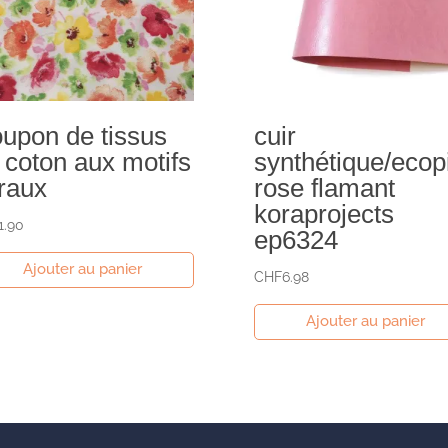
upon de tissus
cuir
 coton aux motifs
synthétique/ecop
oraux
rose flamant
koraprojects
1.90
ep6324
Ajouter au panier
CHF
6.98
Ajouter au panier