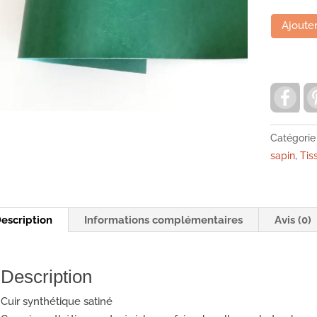
quantité
Ajouter
de
cuir
synthétiq
F
ecopiel
a
vert
c
e
sapin
b
Catégorie
koraproje
o
sapin
,
Tis
o
ep6342
k
escription
Informations complémentaires
Avis (0)
Description
Cuir synthétique satiné