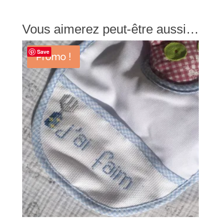
Vous aimerez peut-être aussi…
Save
Promo !