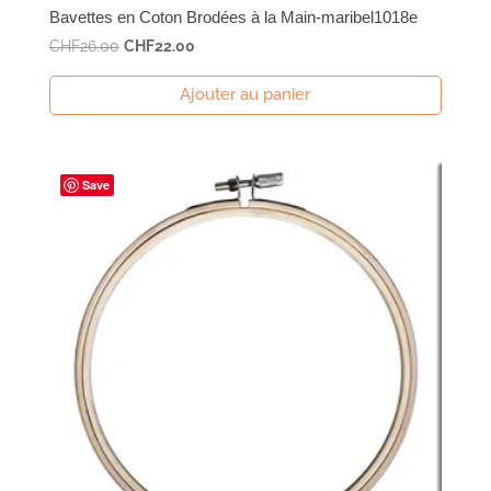
Bavettes en Coton Brodées à la Main-maribel1018e
Le
Le
CHF
26.00
CHF
22.00
prix
prix
Ajouter au panier
initial
actuel
était :
est :
CHF26.00.
CHF22.00.
Save