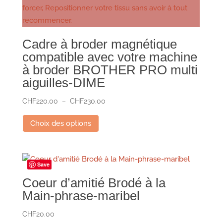
Cadre à broder magnétique
compatible avec votre machine
à broder BROTHER PRO multi
aiguilles-DIME
Plage
CHF
220.00
–
CHF
230.00
Ce
de
Choix des options
prix :
produit
CHF220.00
a
à
plusieurs
CHF230.00
variations.
Save
Les
Coeur d’amitié Brodé à la
options
Main-phrase-maribel
peuvent
être
CHF
20.00