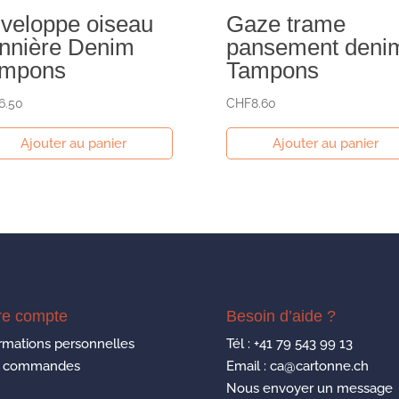
veloppe oiseau
Gaze trame
nnière Denim
pansement deni
mpons
Tampons
6.50
CHF
8.60
Ajouter au panier
Ajouter au panier
re compte
Besoin d’aide ?
rmations personnelles
Tél :
+41 79 543 99 13
 commandes
Email : ca@cartonne.ch
Nous envoyer un message