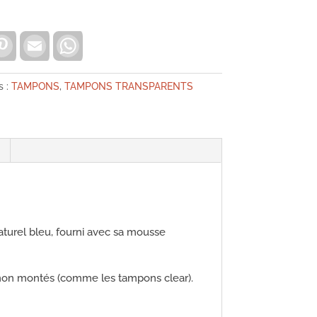
UIN
E
P
E
W
i
m
h
n
a
a
t
i
t
e
l
s
s :
TAMPONS
,
TAMPONS TRANSPARENTS
r
A
e
p
s
p
t
urel bleu, fourni avec sa mousse
s non montés (comme les tampons clear).