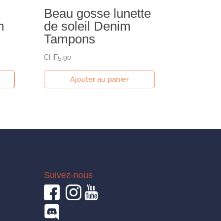
Beau gosse lunette
m
de soleil Denim
Tampons
CHF
5.90
Ajouter au panier
Suivez-nous