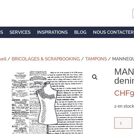
OS
SERVICES
INSPIRATIONS
BLOG
NOUS CONTACTER
eil
/
BRICOLAGES & SCRAPBOOKING
/
TAMPONS
/ MANNEQU
MAN
deni
CHF
9
2 en stoc
quantité
de