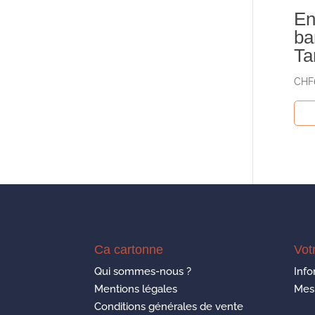
En
ba
Ta
CHF
Ca cartonne
Vot
Qui sommes-nous ?
Info
Mentions légales
Mes
Conditions générales de vente