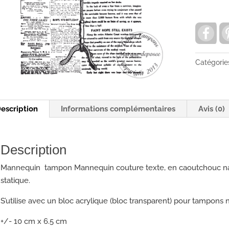
MANNEQ
COUTUR
denim
F
a
tampon
c
e
b
Catégorie
o
o
k
escription
Informations complémentaires
Avis (0)
Description
Mannequin tampon Mannequin couture texte, en caoutchouc nat
statique.
S’utilise avec un bloc acrylique (bloc transparent) pour tampon
+/- 10 cm x 6.5 cm