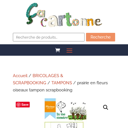
Recherche
pour :
Recherche
Accueil
/
BRICOLAGES &
SCRAPBOOKING
/
TAMPONS
/ prairie en fleurs
oiseaux tampon scrapbooking
Save