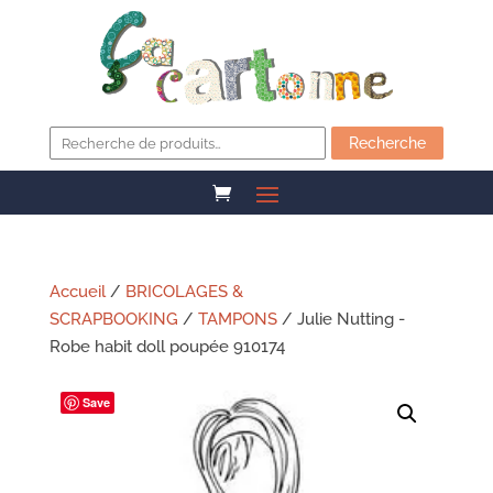
Recherche
pour :
Recherche
Accueil
/
BRICOLAGES &
SCRAPBOOKING
/
TAMPONS
/ Julie Nutting -
Robe habit doll poupée 910174
Save