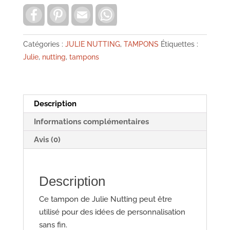
-
F
P
E
W
a
i
m
h
Robe
c
n
a
a
e
t
i
t
habit
b
e
l
s
Catégories :
JULIE NUTTING
,
TAMPONS
Étiquettes :
doll
o
r
A
Julie
,
nutting
,
tampons
o
e
p
poupée
k
s
p
910174
t
Description
Informations complémentaires
Avis (0)
Description
Ce tampon de Julie Nutting peut être
utilisé pour des idées de personnalisation
sans fin.