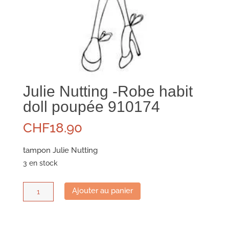
Julie Nutting -Robe habit
doll poupée 910174
CHF
18.90
tampon Julie Nutting
3 en stock
quantité
Ajouter au panier
de
Julie
Nutting