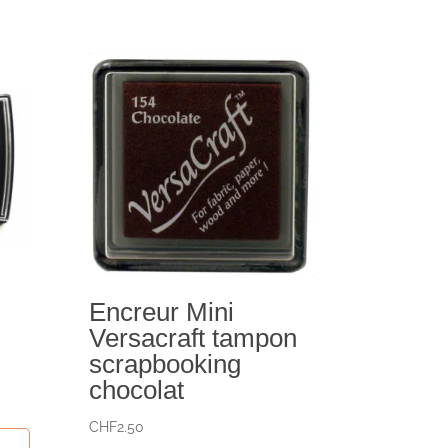
Encreur Mini
Versacraft tampon
scrapbooking
chocolat
CHF
2.50