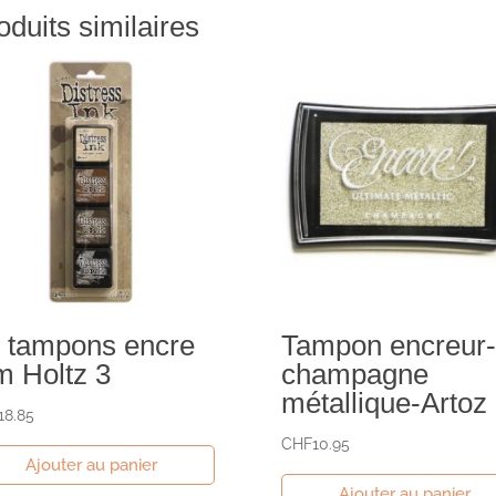
oduits similaires
t tampons encre
Tampon encreur-
m Holtz 3
champagne
métallique-Artoz
18.85
CHF
10.95
Ajouter au panier
Ajouter au panier