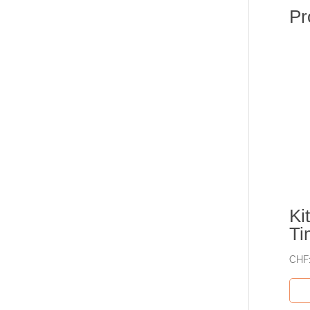
Pr
Ki
Ti
CHF