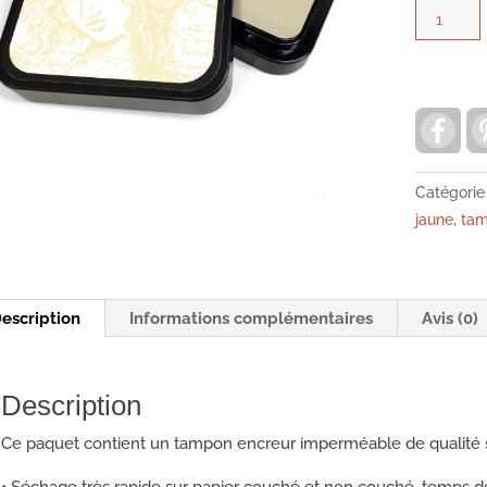
quantité
de
Tampon
encreur-
chiaroscu
F
a
stamping
c
e
art-
b
Catégorie
barely
o
jaune
,
tam
o
butter-
k
PKD101
escription
Informations complémentaires
Avis (0)
Description
Ce paquet contient un tampon encreur imperméable de qualité s
• Séchage très rapide sur papier couché et non couché, temps d