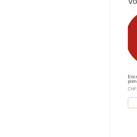
Vo
Encr
prim
CHF