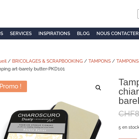
OS
SERVICES
INSPIRATIONS
BLOG
NOUS CONTACTER
eil
/
BRICOLAGES & SCRAPBOOKING
/
TAMPONS
/
TAMPONS
ping art-barely butter-PKD101
Tamp
Promo !
chia
bare
CHF
8
5 en stoc