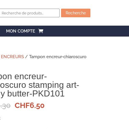
Recherche
pour :
Recherche
MON COMPTE
 ENCREURS
/ Tampon encreur-chiaroscuro
on encreur-
roscuro stamping art-
ly butter-PKD101
Le
Le
.30
CHF
6.50
prix
prix
initial
actuel
k
était :
est :