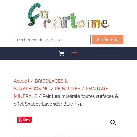
Recherche
pour :
Recherche
Accueil
/
BRICOLAGES &
SCRAPBOOKING
/
PEINTURES
/
PEINTURE
MINÉRALE
/ Peinture minérale toutes surfaces &
effet Shabby Lavender Blue F71
Save