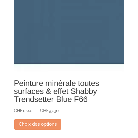
la
page
du
produit
Peinture minérale toutes
surfaces & effet Shabby
Trendsetter Blue F66
Plage
CHF
12.40
–
CHF
97.30
de
Ce
Choix des options
prix :
produit
CHF12.40
a