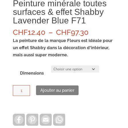
Peinture minérale toutes
surfaces & effet Shabby
Lavender Blue F71
Plage
CHF
12.40
–
CHF
97.30
de
La peinture de la marque Fleurs est idéale pour
prix :
un effet Shabby
dans la décoration d‘intérieur,
CHF12.40
mais aussi super moderne.
à
CHF97.30
Dimensions
quantité
Ajouter au panier
de
Peinture
minérale
toutes
F
P
E
W
a
i
m
h
surfaces
c
n
a
a