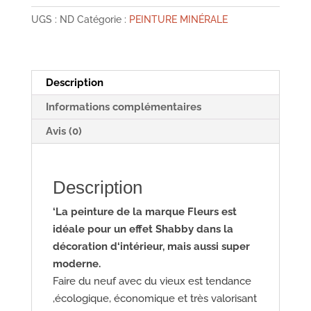
e
t
i
t
&
b
e
l
s
UGS :
ND
Catégorie :
PEINTURE MINÉRALE
effet
o
r
A
o
e
p
Shabby
k
s
p
Lavender
t
Blue
Description
F71
Informations complémentaires
Avis (0)
Description
‘La peinture de la marque Fleurs est
idéale pour un effet Shabby
dans la
décoration d‘intérieur, mais aussi super
moderne.
Faire du neuf avec du vieux est tendance
,écologique, économique et très valorisant