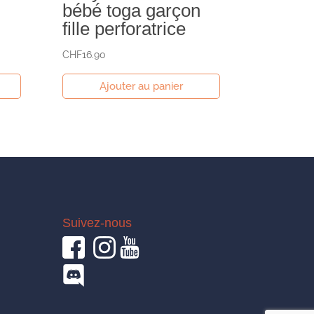
bébé toga garçon
fille perforatrice
CHF
16.90
Ajouter au panier
Suivez-nous