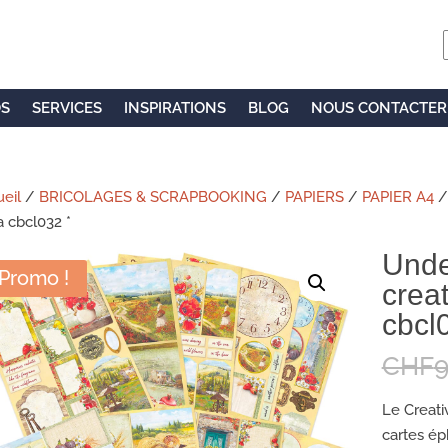
OS
SERVICES
INSPIRATIONS
BLOG
NOUS CONTACTER
eil
/
BRICOLAGES & SCRAPBOOKING
/
PAPIERS
/
PAPIER A4
/
a cbcl032 *
Unde
Promo !
creat
cbcl
CHF
9
Le Creati
cartes ép