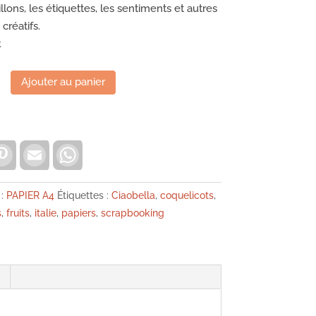
CHF9.50.
CHF5.70.
llons, les étiquettes, les sentiments et autres
créatifs.
k
Ajouter au panier
P
E
W
i
m
h
n
a
a
t
i
t
e
l
s
 :
PAPIER A4
Étiquettes :
Ciaobella
,
coquelicots
,
r
A
s
,
fruits
,
italie
,
papiers
,
scrapbooking
e
p
s
p
t