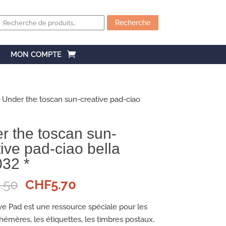
Recherche
pour :
Recherche
MON COMPTE
 Under the toscan sun-creative pad-ciao
r the toscan sun-
ive pad-ciao bella
032 *
Le
Le
.50
CHF
5.70
prix
prix
initial
actuel
ve Pad est une ressource spéciale pour les
était :
est :
hémères, les étiquettes, les timbres postaux,