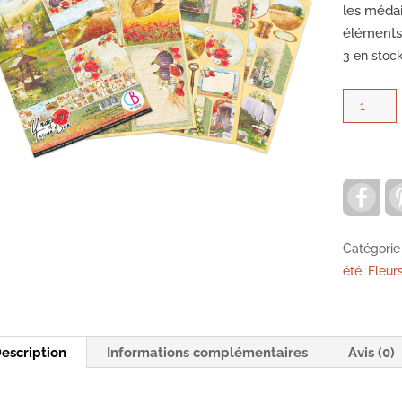
les médai
éléments 
3 en stoc
quantité
de
Under
the
toscan
F
a
sun-
c
e
creative
b
Catégorie
pad-
o
été
,
Fleur
o
ciao
k
bella
cbcl032
*
escription
Informations complémentaires
Avis (0)