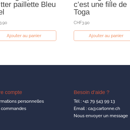
itter paillette Bleu
c’est une fille de
el
Toga
3.90
CHF
3.90
Ajouter au panier
Ajouter au panier
re compte
Besoin d’aide ?
rmations personnelles
Tél :
+41 79 543 99 13
 commandes
Email : ca@cartonne.ch
Nous envoyer un message