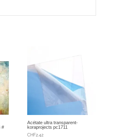
Acétate ultra transparent-
 #
koraprojects pc1711
CHF
2.42