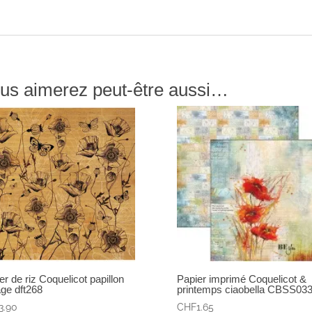
us aimerez peut-être aussi…
er de riz Coquelicot papillon
Papier imprimé Coquelicot &
age dft268
printemps ciaobella CBSS033
3.90
CHF
1.65