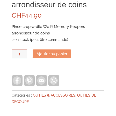
arrondisseur de coins
CHF
44.90
Pince crop-a-dile We R Memory Keepers
arrondisseur de coins.
2 en stock (peut être commandé)
quantité
Ajouter au panier
de
Pince
Crop-
a-
F
P
E
W
a
i
m
h
dile
c
n
a
a
e
t
i
t
arrondisseur
b
e
l
s
Catégories :
OUTILS & ACCESSOIRES
,
OUTILS DE
de
o
r
A
DECOUPE
o
e
p
coins
k
s
p
t