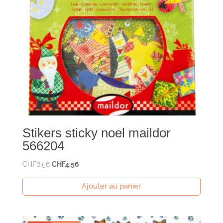
Stikers sticky noel maildor
566204
Le
Le
CHF
6.56
CHF
4.56
prix
prix
Ajouter au panier
initial
actuel
était :
est :
CHF6.56.
CHF4.56.