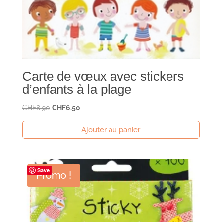
Carte de vœux avec stickers
d’enfants à la plage
Le
Le
CHF
8.90
CHF
6.50
prix
prix
Ajouter au panier
initial
actuel
était :
est :
CHF8.90.
CHF6.50.
Save
Promo !