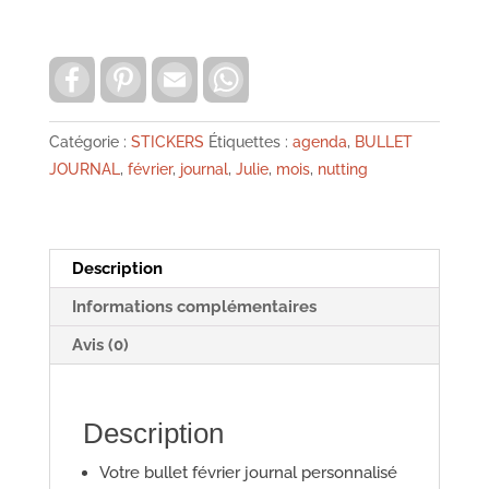
Bullet
mois
février
F
P
E
W
a
i
m
h
Planning
c
n
a
a
e
t
i
t
de
b
e
l
s
Catégorie :
STICKERS
Étiquettes :
agenda
,
BULLET
Julie
o
r
A
JOURNAL
,
février
,
journal
,
Julie
,
mois
,
nutting
o
e
p
Nutting
k
s
p
t
Description
Informations complémentaires
Avis (0)
Description
Votre bullet février journal personnalisé