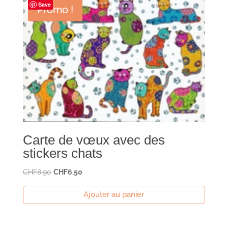
Save
Promo !
Carte de vœux avec des
stickers chats
Le
Le
CHF
8.90
CHF
6.50
prix
prix
Ajouter au panier
initial
actuel
était :
est :
CHF8.90.
CHF6.50.