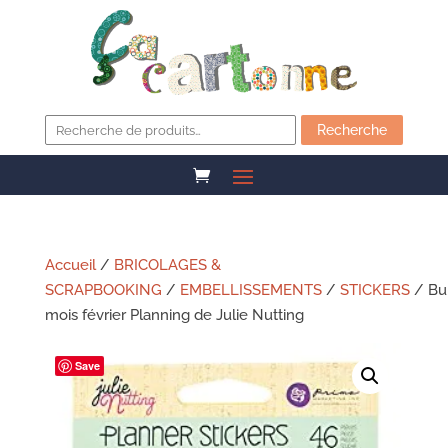
Recherche
pour :
Recherche
Accueil
/
BRICOLAGES &
SCRAPBOOKING
/
EMBELLISSEMENTS
/
STICKERS
/ Bul
mois février Planning de Julie Nutting
Save