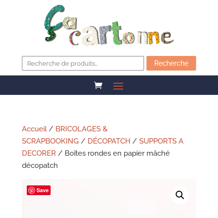
Recherche
pour :
Recherche
Accueil
/
BRICOLAGES &
SCRAPBOOKING
/
DÉCOPATCH
/
SUPPORTS A
DECORER
/ Boîtes rondes en papier mâché
décopatch
Save