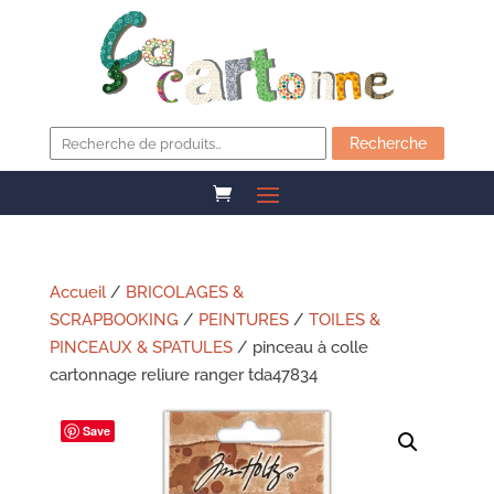
Recherche
pour :
Recherche
Accueil
/
BRICOLAGES &
SCRAPBOOKING
/
PEINTURES
/
TOILES &
PINCEAUX & SPATULES
/ pinceau à colle
cartonnage reliure ranger tda47834
Save