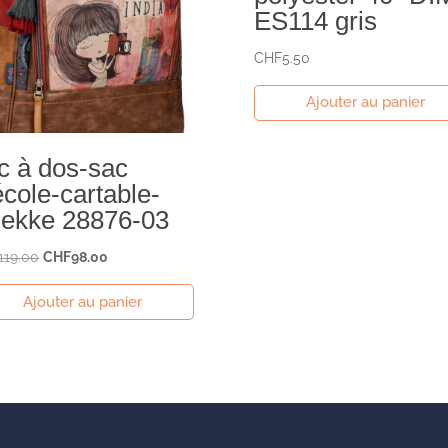
ES114 gris
CHF
5.50
Ajouter au panier
c à dos-sac
école-cartable-
ekke 28876-03
Le
Le
119.00
CHF
98.00
prix
prix
Ajouter au panier
initial
actuel
était :
est :
CHF119.00.
CHF98.00.