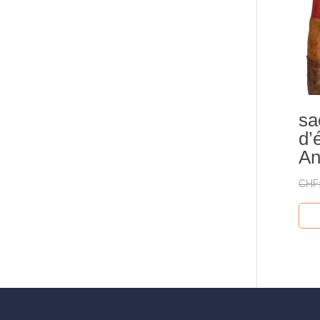
sa
d’
An
CHF