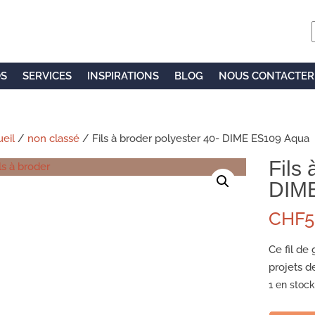
OS
SERVICES
INSPIRATIONS
BLOG
NOUS CONTACTER
eil
/
non classé
/ Fils à broder polyester 40- DIME ES109 Aqua
Fils 
DIM
CHF
5
Ce fil de
projets d
1 en stock