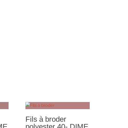
Fils à broder
IME
polyester 40- DIME