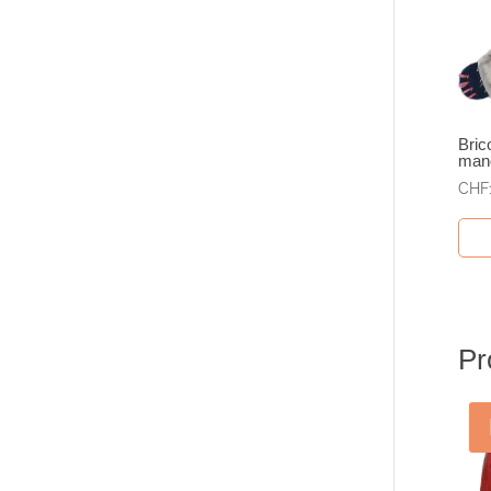
Bric
mand
CHF
Pr