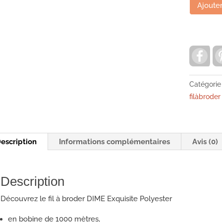
quantité
Ajouter
de
Fils
à
F
broder
a
polyester
c
e
40-
b
Catégorie
DIME
o
filàbroder
o
ES109
k
Aqua
escription
Informations complémentaires
Avis (0)
Description
Découvrez le fil à broder DIME Exquisite Polyester
en bobine de 1000 mètres,