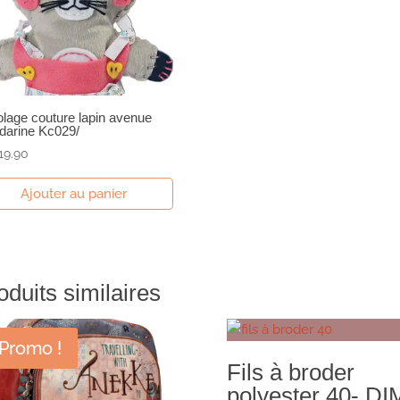
olage couture lapin avenue
arine Kc029/
19.90
Ajouter au panier
oduits similaires
Promo !
Fils à broder
polyester 40- D