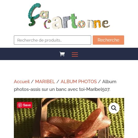
Recherche
pour :
Recherche
Accueil
/
MARIBEL
/
ALBUM PHOTOS
/ Album
photos-assis sur un banc avec toi-Maribel507.
Save