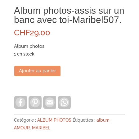
Album photos-assis sur un
banc avec toi-Maribel507.
CHF
29.00
Album photos
1 en stock
quantité
Ajouter au panier
de
Album
photos-
F
P
E
W
assis
a
i
m
h
sur
c
n
a
a
e
t
i
t
un
b
e
l
s
Catégorie :
ALBUM PHOTOS
Étiquettes :
album
,
banc
o
r
A
AMOUR
,
MARIBEL
o
e
p
avec
k
s
p
toi-