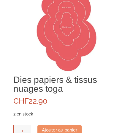
Dies papiers & tissus
nuages toga
CHF
22.90
2 en stock
quantité
Ajouter au panier