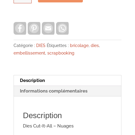
de
Dies
papiers
&
F
P
E
W
a
i
m
h
tissus
c
n
a
a
e
t
i
t
nuages
b
e
l
s
Catégorie :
DIES
Étiquettes :
bricolage
,
dies
,
toga
o
r
A
embellissement
,
scrapbooking
o
e
p
k
s
p
t
Description
Informations complémentaires
Description
Dies Cut-It-All – Nuages