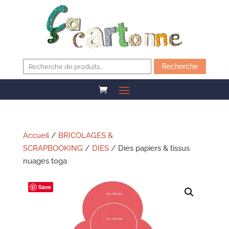
Recherche
pour :
Recherche
Accueil
/
BRICOLAGES &
SCRAPBOOKING
/
DIES
/ Dies papiers & tissus
nuages toga
Save