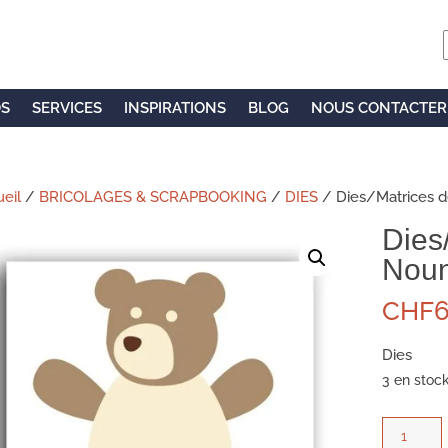
OS
SERVICES
INSPIRATIONS
BLOG
NOUS CONTACTER
eil
/
BRICOLAGES & SCRAPBOOKING
/
DIES
/ Dies/Matrices 
Dies
Noun
CHF
6
Dies
3 en stoc
quantité