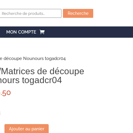
Recherche
pour :
Recherche
MON COMPTE
de découpe Nounours togadcr04
/Matrices de découpe
ours togadcr04
.50
k
Ajouter au panier