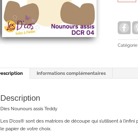
de
Dies/Mat
de
découpe
F
a
Nounour
c
e
togadcr0
b
Catégorie
o
o
k
escription
Informations complémentaires
Description
Dies Nounours assis Teddy
Les D’cos® sont des matrices de découpe qui s’utilisent à l’infi
le papier de votre choix.