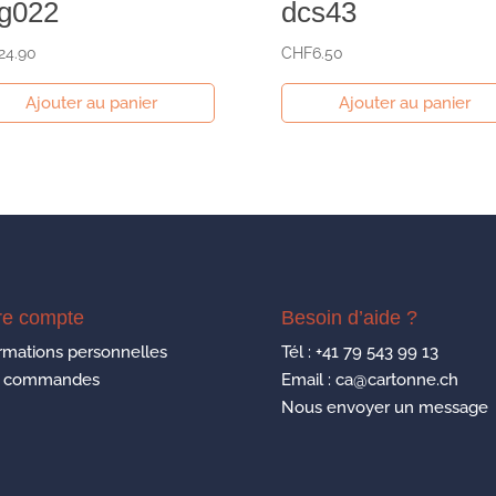
g022
dcs43
24.90
CHF
6.50
Ajouter au panier
Ajouter au panier
re compte
Besoin d’aide ?
rmations personnelles
Tél :
+41 79 543 99 13
 commandes
Email : ca@cartonne.ch
Nous envoyer un message