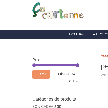
BOUTIQUE
À PROP
Accu
Prix
pe
Prix
Prix
Prix :
CHF10
—
Filtrer
Voici
min
max
CHF20
Catégories de produits
BON CADEAU
(6)