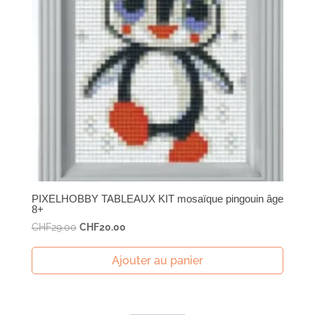
PIXELHOBBY TABLEAUX KIT mosaïque pingouin âge
8+
Le
Le
CHF
29.00
CHF
20.00
prix
prix
initial
actuel
Ajouter au panier
était :
est :
CHF29.00.
CHF20.00.