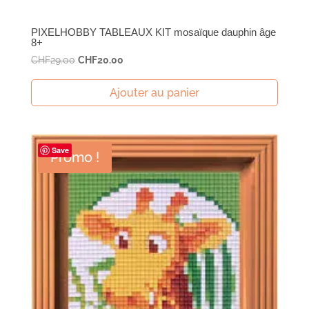
PIXELHOBBY TABLEAUX KIT mosaïque dauphin âge
8+
Le
Le
CHF
29.00
CHF
20.00
prix
prix
initial
actuel
Ajouter au panier
était :
est :
CHF29.00.
CHF20.00.
Save
Promo !