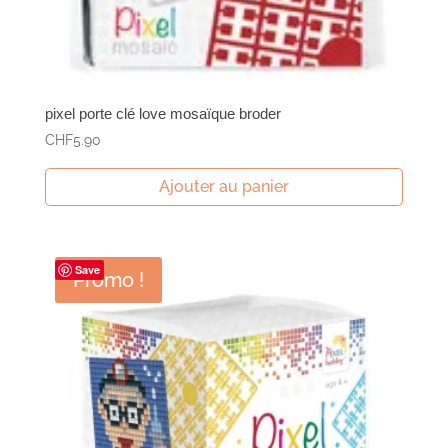
pixel porte clé love mosaïque broder
CHF
5.90
Ajouter au panier
Save
Promo !