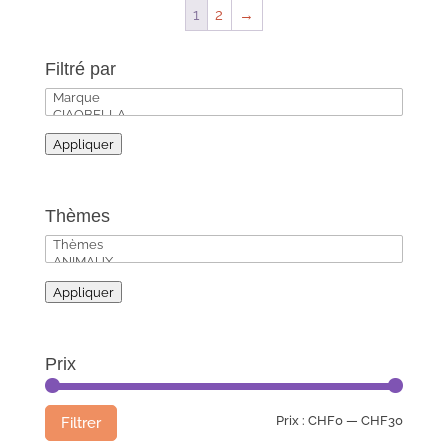
1
2
→
Filtré par
Appliquer
Thèmes
Appliquer
Prix
Prix
Prix
Prix :
CHF0
—
CHF30
Filtrer