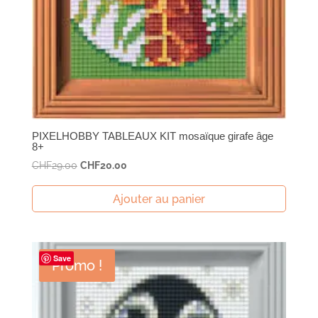
PIXELHOBBY TABLEAUX KIT mosaïque girafe âge
8+
Le
Le
CHF
29.00
CHF
20.00
prix
prix
initial
actuel
Ajouter au panier
était :
est :
CHF29.00.
CHF20.00.
Save
Promo !