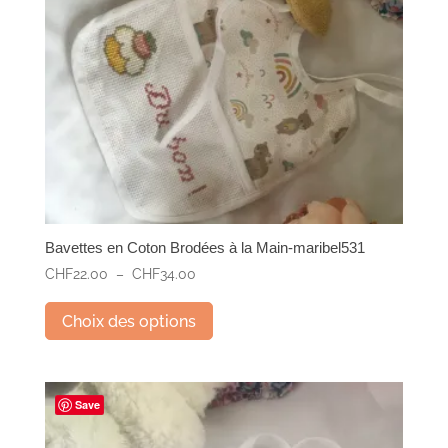
Bavettes en Coton Brodées à la Main-maribel531
Plage
CHF
22.00
–
CHF
34.00
de
Ce
prix :
Choix des options
produit
CHF22.00
a
à
plusieurs
CHF34.00
variations.
Save
Les
options