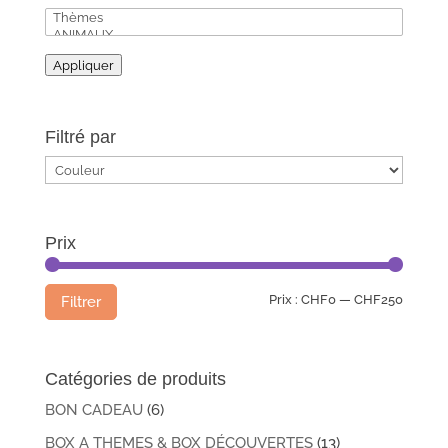
Appliquer
Filtré par
Prix
Prix
Prix
Prix :
CHF0
—
CHF250
Filtrer
min
max
Catégories de produits
BON CADEAU
(6)
BOX A THEMES & BOX DÉCOUVERTES
(13)