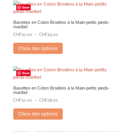
Save
Bavettes en Coton Brodées à la Main-petits pieds-
maribel
Plage
CHF
10.00
–
CHF
29.00
de
Ce
prix :
Choix des options
produit
CHF10.00
a
à
plusieurs
CHF29.00
variations.
Save
Les
options
Bavettes en Coton Brodées à la Main-petits pieds-
maribel
peuvent
Plage
être
CHF
10.00
–
CHF
28.00
de
Ce
choisies
prix :
Choix des options
produit
sur
CHF10.00
a
la
à
plusieurs
page