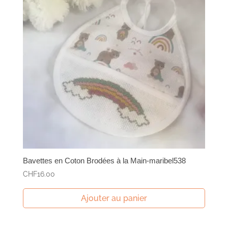
peuvent
être
choisies
sur
la
page
du
produit
Bavettes en Coton Brodées à la Main-maribel538
CHF
16.00
Ajouter au panier