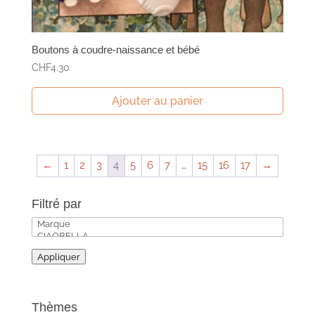
Boutons à coudre-naissance et bébé
CHF
4.30
Ajouter au panier
←
1
2
3
4
5
6
7
…
15
16
17
→
Filtré par
Appliquer
Thèmes