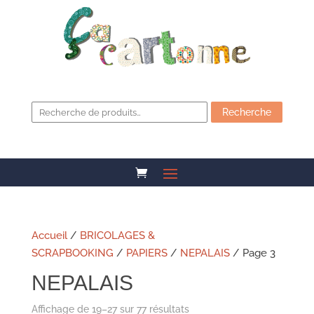
Recherche
pour :
Recherche
Accueil
/
BRICOLAGES &
SCRAPBOOKING
/
PAPIERS
/
NEPALAIS
/ Page 3
NEPALAIS
Affichage de 19–27 sur 77 résultats