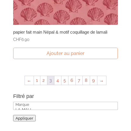
papier fait main Népal & motif coquillage de lamali
CHF
6.90
Ajouter au panier
←
1
2
3
4
5
6
7
8
9
→
Filtré par
Appliquer