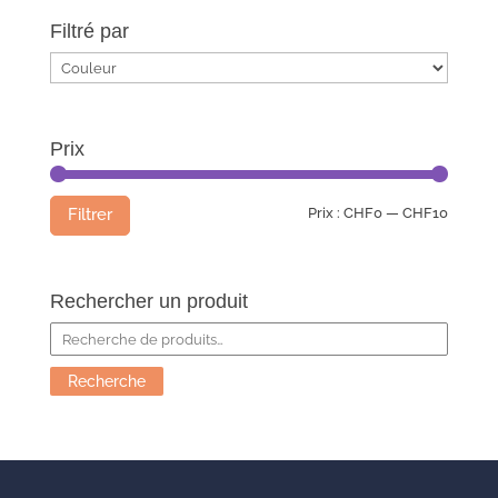
Filtré par
Prix
Prix
Prix
Prix :
CHF0
—
CHF10
Filtrer
min
max
Rechercher un produit
Recherche
pour :
Recherche