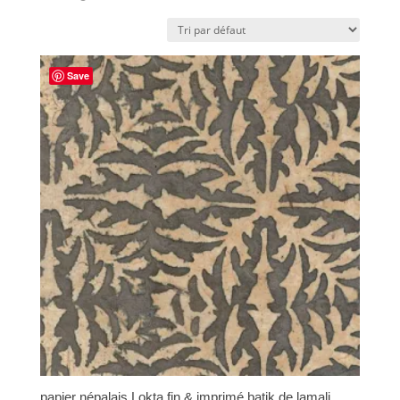
Save
papier népalais Lokta fin & imprimé batik de lamali