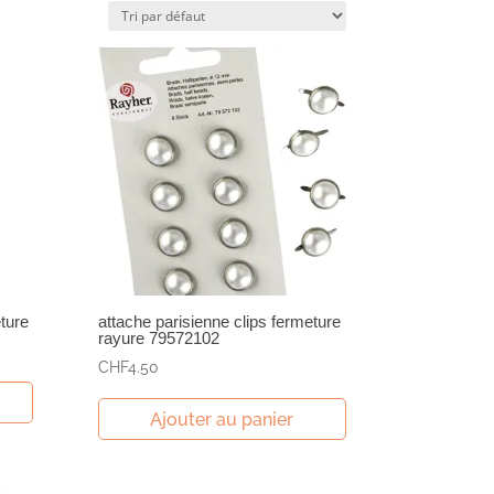
ture
attache parisienne clips fermeture
rayure 79572102
CHF
4.50
Ajouter au panier