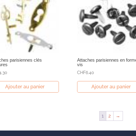
ches parisiennes clés
Attaches parisiennes en form
ures
vis
4.30
CHF
6.40
Ajouter au panier
Ajouter au panier
1
2
→