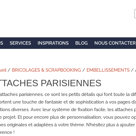
OS
SERVICES
INSPIRATIONS
BLOG
NOUS CONTACTER
eil
/
BRICOLAGES & SCRAPBOOKING
/
EMBELLISSEMENTS
/ 
TTACHES PARISIENNES
attaches parisiennes, ce sont les petits détails qui font toute la di
rtent une touche de fantaisie et de sophistication à vos pages d
tions diverses. Avec leur système de fixation facile, les attaches p
e projet. Et pour encore plus de personnalisation, vous pouvez o
es originales et adaptées à votre thème. N’hésitez plus à ajouter c
érence !