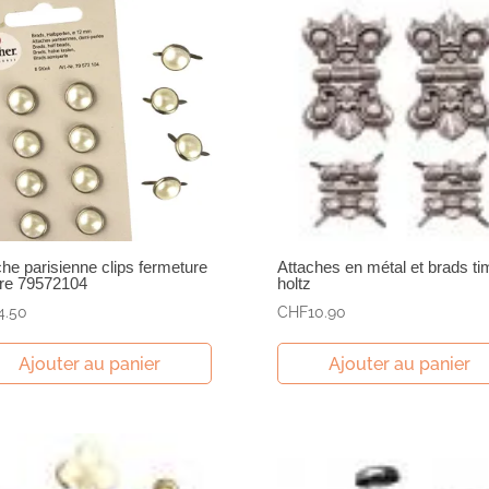
che parisienne clips fermeture
Attaches en métal et brads ti
re 79572104
holtz
4.50
CHF
10.90
Ajouter au panier
Ajouter au panier