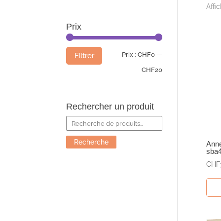
Affi
Prix
Prix
Prix
Prix :
CHF0
—
Filtrer
min
max
CHF20
Rechercher un produit
Recherche
pour :
Recherche
Anne
sba
CHF