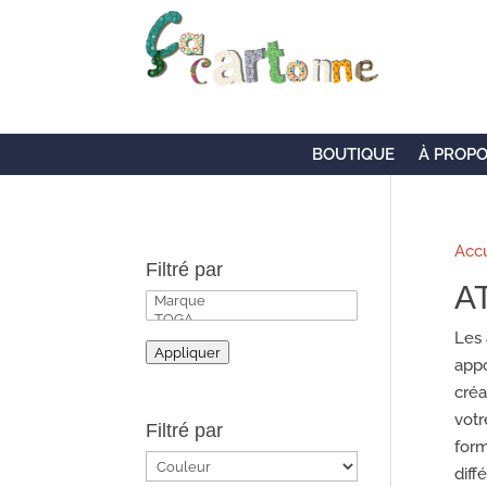
BOUTIQUE
À PROP
Accu
Filtré par
A
Les 
Appliquer
appo
créa
votr
Filtré par
form
diff