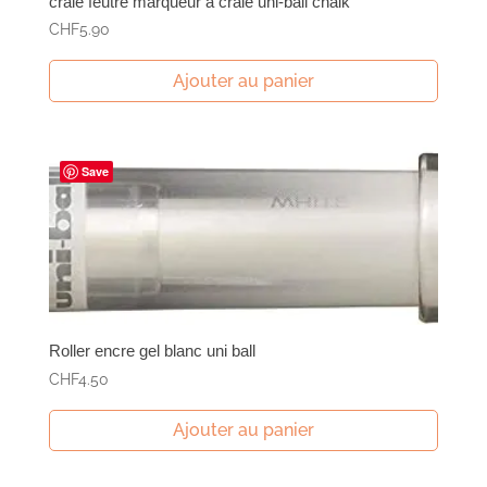
craie feutre marqueur à craie uni-ball chalk
CHF
5.90
Ajouter au panier
Save
Roller encre gel blanc uni ball
CHF
4.50
Ajouter au panier