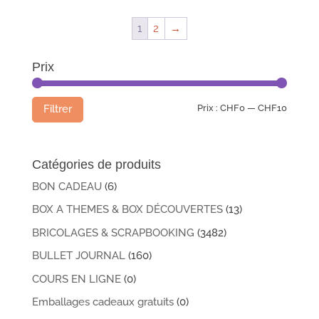
1
2
→
Prix
Prix
Prix
Prix :
CHF0
—
CHF10
Filtrer
min
max
Catégories de produits
BON CADEAU
(6)
BOX A THEMES & BOX DÉCOUVERTES
(13)
BRICOLAGES & SCRAPBOOKING
(3482)
BULLET JOURNAL
(160)
COURS EN LIGNE
(0)
Emballages cadeaux gratuits
(0)