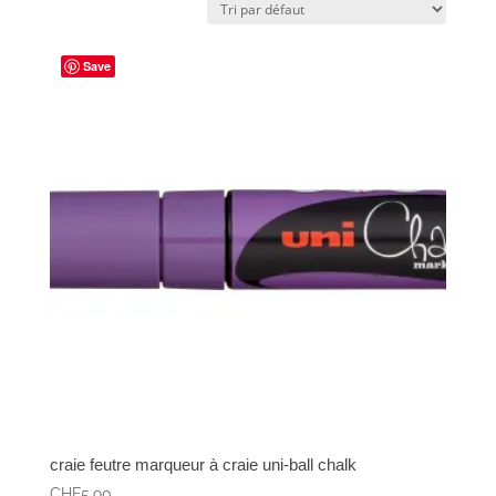
Save
craie feutre marqueur à craie uni-ball chalk
CHF
5.90